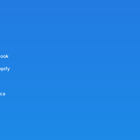
hook
pify
ca